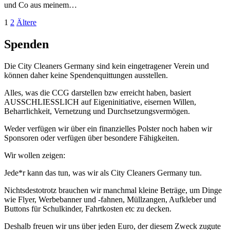
und Co aus meinem…
Seitennummerierung
Seite
Seite
Ältere
1
2
Ältere
Beiträge
der
Spenden
Beiträge
Die City Cleaners Germany sind kein eingetragener Verein und
können daher keine Spendenquittungen ausstellen.
Alles, was die CCG darstellen bzw erreicht haben, basiert
AUSSCHLIESSLICH auf Eigeninitiative, eisernen Willen,
Beharrlichkeit, Vernetzung und Durchsetzungsvermögen.
Weder verfügen wir über ein finanzielles Polster noch haben wir
Sponsoren oder verfügen über besondere Fähigkeiten.
Wir wollen zeigen:
Jede*r kann das tun, was wir als City Cleaners Germany tun.
Nichtsdestotrotz brauchen wir manchmal kleine Beträge, um Dinge
wie Flyer, Werbebanner und -fahnen, Müllzangen, Aufkleber und
Buttons für Schulkinder, Fahrtkosten etc zu decken.
Deshalb freuen wir uns über jeden Euro, der diesem Zweck zugute