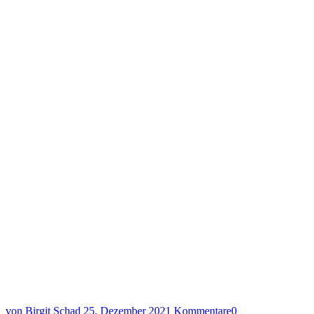
von Birgit Schad
25. Dezember 2021
Kommentare
0