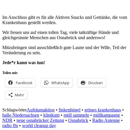
Im Anschluss gibt es für alle Aktiven Snacks und Getränke, die vom
Krankenhaus gestellt werden.
Wir freuen uns auf einen tollen Tag, viele tatkräftige Hände und
gleichgesinnte Menschen aus Osnabrück und anderswo!
Mitzubringen sind ausschließlich gute Laune und der Wille, Teil der
Veränderung zu sein.
Jede*r kann was tun!
Teilen mit:
Facebook
WhatsApp
Drucken
Mehr
Schlagwörter
Aufräumaktion
•
finkenhügel
•
grünes krankenhaus
•
hallo Niedersachsen
•
klinikum
•
müll sammeln
•
müllkampagne
•
NDR
•
neue osnabrücker Zeitung
•
Osnabrück
•
Radio Antenne
•
radio ffn
•
world cleanup day