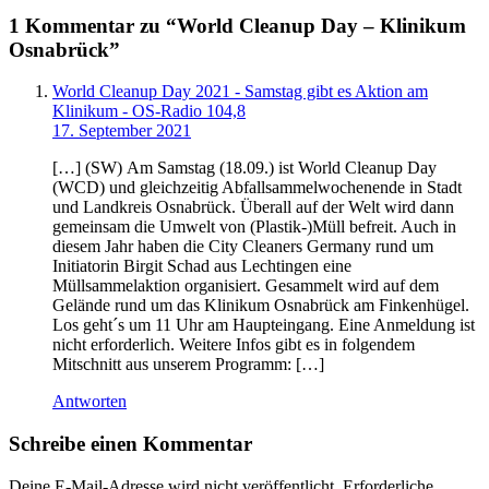
1 Kommentar zu “
World Cleanup Day – Klinikum
Osnabrück
”
World Cleanup Day 2021 - Samstag gibt es Aktion am
Klinikum - OS-Radio 104,8
17. September 2021
[…] (SW) Am Samstag (18.09.) ist World Cleanup Day
(WCD) und gleichzeitig Abfallsammelwochenende in Stadt
und Landkreis Osnabrück. Überall auf der Welt wird dann
gemeinsam die Umwelt von (Plastik-)Müll befreit. Auch in
diesem Jahr haben die City Cleaners Germany rund um
Initiatorin Birgit Schad aus Lechtingen eine
Müllsammelaktion organisiert. Gesammelt wird auf dem
Gelände rund um das Klinikum Osnabrück am Finkenhügel.
Los geht´s um 11 Uhr am Haupteingang. Eine Anmeldung ist
nicht erforderlich. Weitere Infos gibt es in folgendem
Mitschnitt aus unserem Programm: […]
Antworten
Schreibe einen Kommentar
Deine E-Mail-Adresse wird nicht veröffentlicht.
Erforderliche