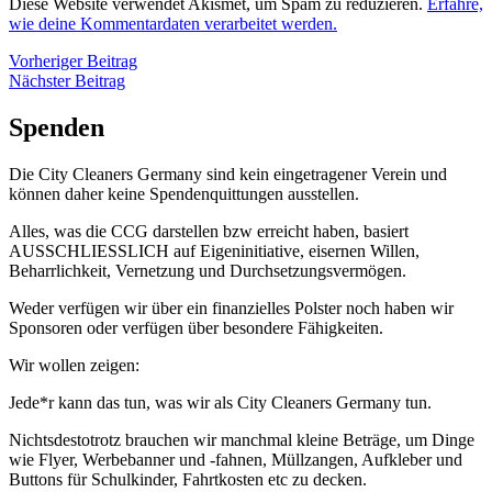
Diese Website verwendet Akismet, um Spam zu reduzieren.
Erfahre,
wie deine Kommentardaten verarbeitet werden.
Beitragsnavigation
Vorheriger
Vorheriger Beitrag
Nächster
Beitrag
Nächster Beitrag
Beitrag
Spenden
Die City Cleaners Germany sind kein eingetragener Verein und
können daher keine Spendenquittungen ausstellen.
Alles, was die CCG darstellen bzw erreicht haben, basiert
AUSSCHLIESSLICH auf Eigeninitiative, eisernen Willen,
Beharrlichkeit, Vernetzung und Durchsetzungsvermögen.
Weder verfügen wir über ein finanzielles Polster noch haben wir
Sponsoren oder verfügen über besondere Fähigkeiten.
Wir wollen zeigen:
Jede*r kann das tun, was wir als City Cleaners Germany tun.
Nichtsdestotrotz brauchen wir manchmal kleine Beträge, um Dinge
wie Flyer, Werbebanner und -fahnen, Müllzangen, Aufkleber und
Buttons für Schulkinder, Fahrtkosten etc zu decken.