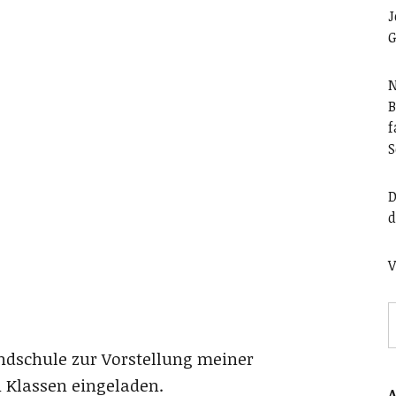
J
G
N
B
f
S
D
d
V
dschule zur Vorstellung meiner
n Klassen eingeladen.