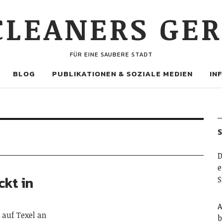
 CLEANERS GE
FÜR EINE SAUBERE STADT
BLOG
PUBLIKATIONEN & SOZIALE MEDIEN
IN
D
e
ckt in
S
A
 auf Texel an
b