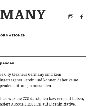
Instagram
Faceb
RMANY
Instagram
Facebook
FORMATIONEN
Spenden
ie City Cleaners Germany sind kein
ingetragener Verein und können daher keine
pendenquittungen ausstellen.
lles, was die CCG darstellen bzw erreicht haben,
asiert AUSSCHLIESSLICH auf Eigeninitiative,