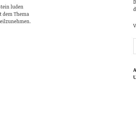
D
tein luden
d
it dem Thema
teilzunehmen.
V