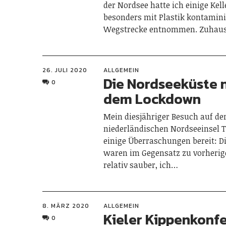
der Nordsee hatte ich einige Kell
besonders mit Plastik kontamin
Wegstrecke entnommen. Zuhau
26. JULI 2020
ALLGEMEIN
Die Nordseeküste 
0
dem Lockdown
Mein diesjähriger Besuch auf de
niederländischen Nordseeinsel Te
einige Überraschungen bereit: D
waren im Gegensatz zu vorheri
relativ sauber, ich…
8. MÄRZ 2020
ALLGEMEIN
Kieler Kippenkonf
0