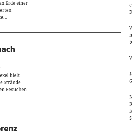
en Erde einer
e
ierten
D
se…
W
n
b
nach
W
r
J
xel hielt
G
ie Strände
gen Besuchen
N
B
f
S
erenz