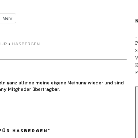
Mehr
N
„
P
-UP
•
HASBERGEN
S
V
K
F
geln ganz alleine meine eigene Meinung wieder und sind
ny Mitglieder übertragbar.
 FÜR HASBERGEN
”