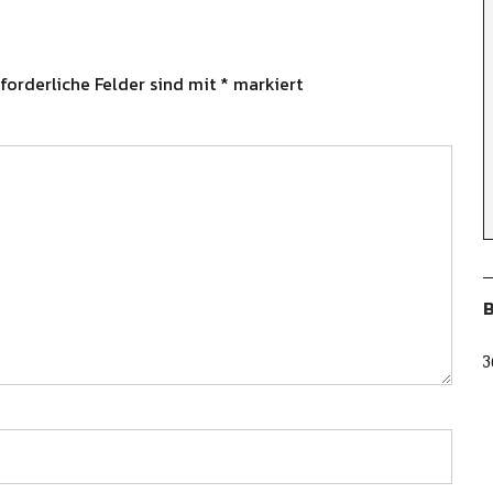
forderliche Felder sind mit
*
markiert
B
3