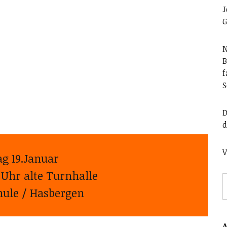
J
G
N
B
f
S
D
d
V
g 19.Januar
 Uhr alte Turnhalle
hule / Hasbergen