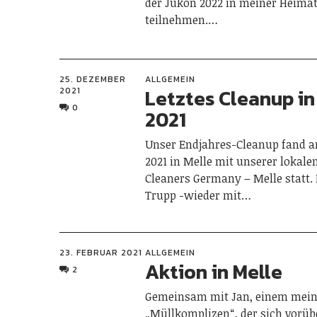
der Jukon 2022 in meiner Heima
teilnehmen.…
25. DEZEMBER
ALLGEMEIN
Letztes Cleanup in
2021
0
2021
Unser Endjahres-Cleanup fand 
2021 in Melle mit unserer lokale
Cleaners Germany – Melle statt. 
Trupp -wieder mit…
23. FEBRUAR 2021
ALLGEMEIN
Aktion in Melle
2
Gemeinsam mit Jan, einem mein
„Müllkomplizen“, der sich vorü