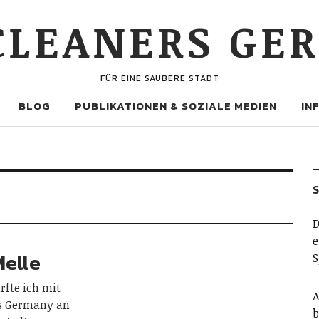
 CLEANERS GE
FÜR EINE SAUBERE STADT
BLOG
PUBLIKATIONEN & SOZIALE MEDIEN
IN
D
e
Melle
S
rfte ich mit
A
rs Germany an
b