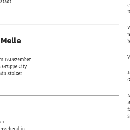
tstadt
e
D
W
n
 Melle
b
W
am 19.Dezember
n Gruppe City
J
Ein stolzer
G
N
B
f
S
er
bergehend in