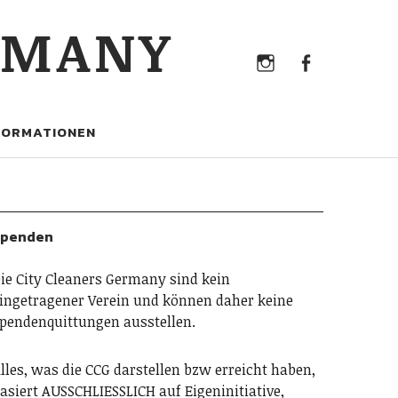
Instagram
Faceb
RMANY
Instagram
Facebook
FORMATIONEN
Spenden
ie City Cleaners Germany sind kein
ingetragener Verein und können daher keine
pendenquittungen ausstellen.
lles, was die CCG darstellen bzw erreicht haben,
asiert AUSSCHLIESSLICH auf Eigeninitiative,