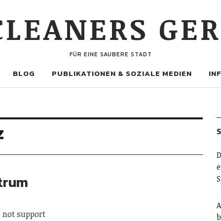
 CLEANERS GE
FÜR EINE SAUBERE STADT
BLOG
PUBLIKATIONEN & SOZIALE MEDIEN
IN
z
D
e
trum
S
A
s not support
b