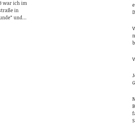
3 war ich im
e
traße in
D
kunde“ und…
W
n
b
W
J
G
N
B
f
S