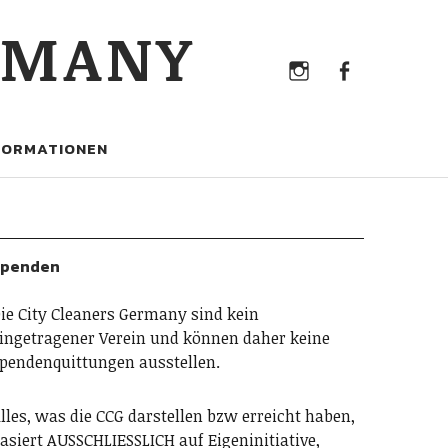
Instagram
Faceb
RMANY
Instagram
Facebook
FORMATIONEN
Spenden
ie City Cleaners Germany sind kein
ingetragener Verein und können daher keine
pendenquittungen ausstellen.
lles, was die CCG darstellen bzw erreicht haben,
asiert AUSSCHLIESSLICH auf Eigeninitiative,